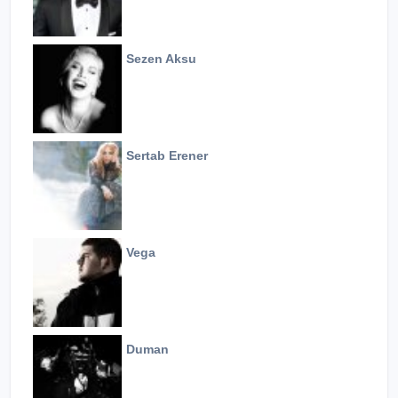
Sezen Aksu
Sertab Erener
Vega
Duman