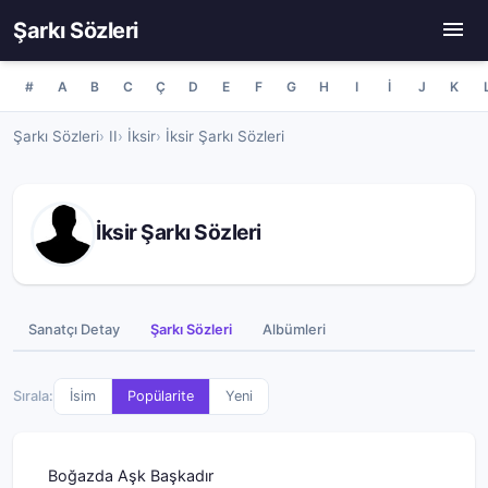
Şarkı Sözleri
#
A
B
C
Ç
D
E
F
G
H
I
İ
J
K
Şarkı Sözleri
II
İksir
İksir Şarkı Sözleri
İksir Şarkı Sözleri
Sanatçı Detay
Şarkı Sözleri
Albümleri
Sırala:
İsim
Popülarite
Yeni
Boğazda Aşk Başkadır