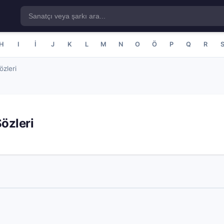
H
I
İ
J
K
L
M
N
O
Ö
P
Q
R
özleri
özleri