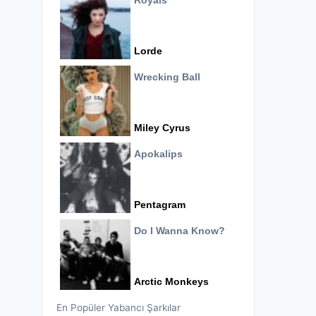
Royals
Lorde
Wrecking Ball
Miley Cyrus
Apokalips
Pentagram
Do I Wanna Know?
Arctic Monkeys
En Popüler Yabancı Şarkılar