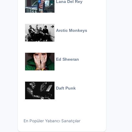
Lana Del Rey
Arctic Monkeys
Ed Sheeran
Daft Punk
En Popüler Yabancı Sanatçılar