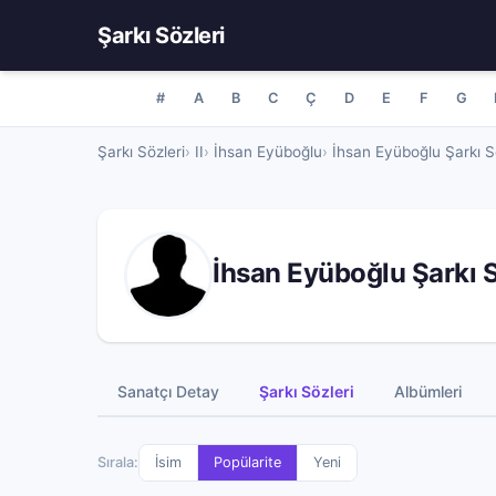
Şarkı Sözleri
#
A
B
C
Ç
D
E
F
G
Şarkı Sözleri
II
İhsan Eyüboğlu
İhsan Eyüboğlu Şarkı S
İhsan Eyüboğlu Şarkı S
Sanatçı Detay
Şarkı Sözleri
Albümleri
Sırala:
İsim
Popülarite
Yeni