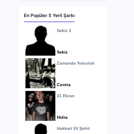
En Popüler 5 Yerli Şarkı
Sekiz 2
Sekiz
Zamanda Yolculuk
Contra
31 Ekran
Hidra
Hakkari 24 Şehit