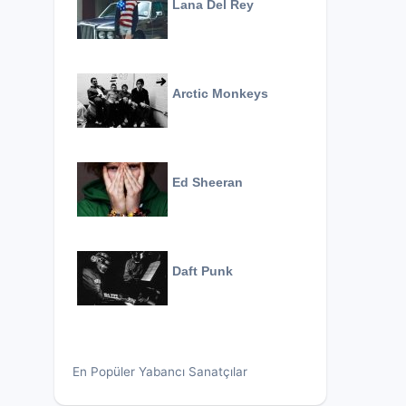
Lana Del Rey
Arctic Monkeys
Ed Sheeran
Daft Punk
En Popüler Yabancı Sanatçılar