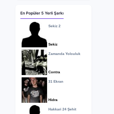
En Popüler 5 Yerli Şarkı
Sekiz 2
Sekiz
Zamanda Yolculuk
Contra
31 Ekran
Hidra
Hakkari 24 Şehit