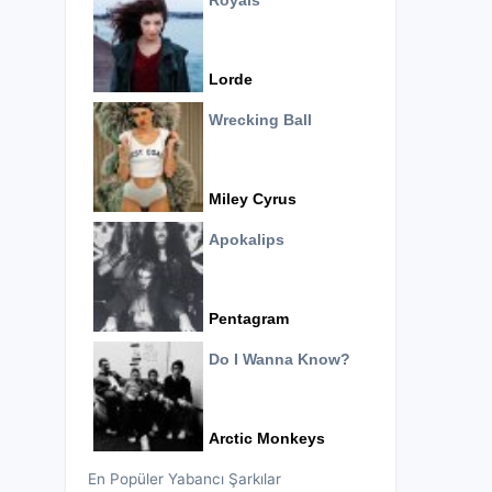
Royals
Lorde
Wrecking Ball
Miley Cyrus
Apokalips
Pentagram
Do I Wanna Know?
Arctic Monkeys
En Popüler Yabancı Şarkılar