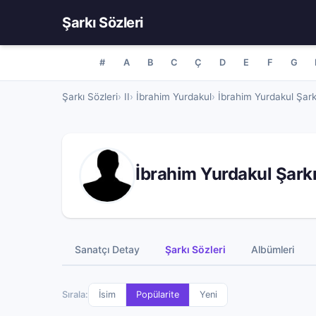
Şarkı Sözleri
#
A
B
C
Ç
D
E
F
G
Şarkı Sözleri
II
İbrahim Yurdakul
İbrahim Yurdakul Şark
İbrahim Yurdakul Şarkı
Sanatçı Detay
Şarkı Sözleri
Albümleri
Sırala:
İsim
Popülarite
Yeni