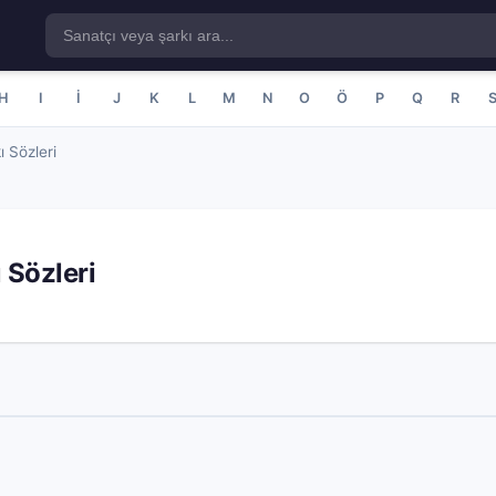
H
I
İ
J
K
L
M
N
O
Ö
P
Q
R
ı Sözleri
 Sözleri