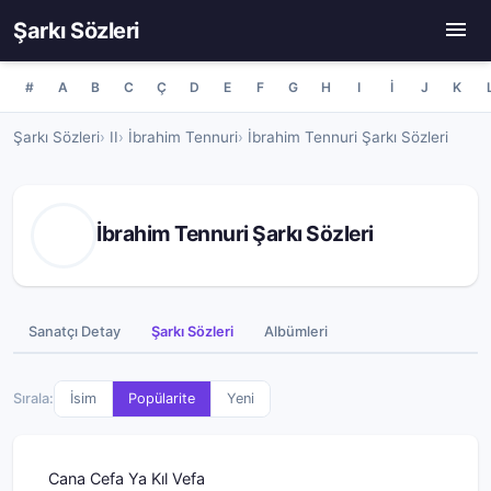
Şarkı Sözleri
#
A
B
C
Ç
D
E
F
G
H
I
İ
J
K
Şarkı Sözleri
II
İbrahim Tennuri
İbrahim Tennuri Şarkı Sözleri
İbrahim Tennuri Şarkı Sözleri
Sanatçı Detay
Şarkı Sözleri
Albümleri
Sırala:
İsim
Popülarite
Yeni
Cana Cefa Ya Kıl Vefa