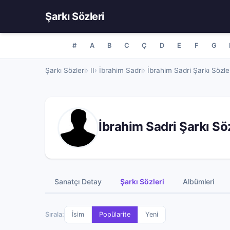
Şarkı Sözleri
#
A
B
C
Ç
D
E
F
G
Şarkı Sözleri
II
İbrahim Sadri
İbrahim Sadri Şarkı Sözle
İbrahim Sadri Şarkı Söz
Sanatçı Detay
Şarkı Sözleri
Albümleri
Sırala:
İsim
Popülarite
Yeni