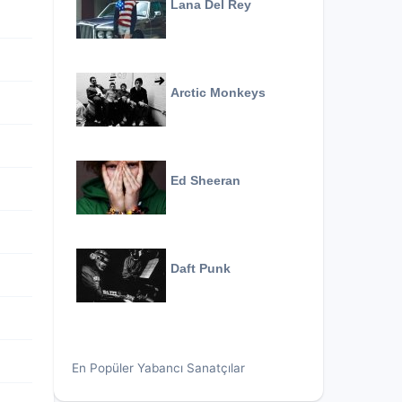
Lana Del Rey
Arctic Monkeys
Ed Sheeran
Daft Punk
En Popüler Yabancı Sanatçılar