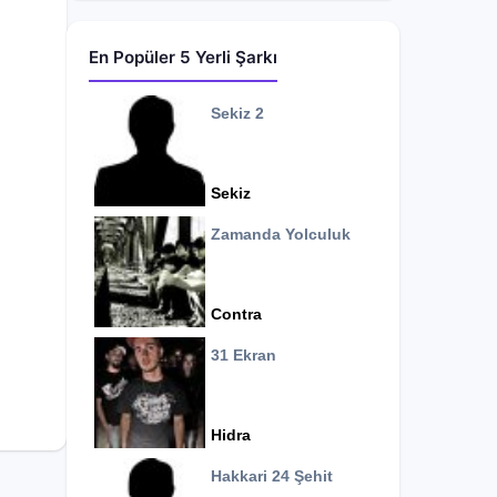
En Popüler 5 Yerli Şarkı
Sekiz 2
Sekiz
Zamanda Yolculuk
Contra
31 Ekran
Hidra
Hakkari 24 Şehit