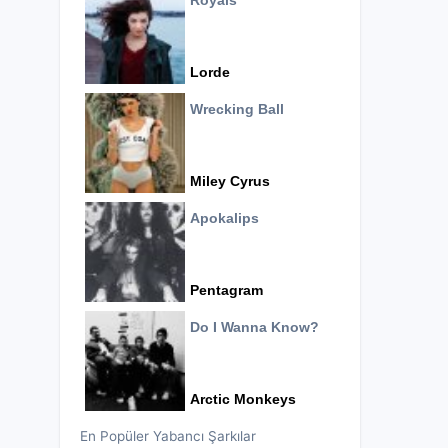
Royals
Lorde
Wrecking Ball
Miley Cyrus
Apokalips
Pentagram
Do I Wanna Know?
Arctic Monkeys
En Popüler Yabancı Şarkılar