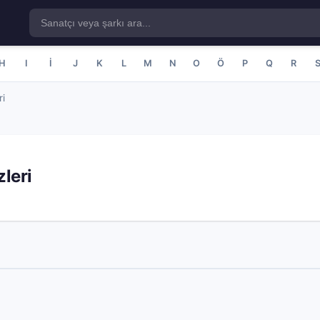
H
I
İ
J
K
L
M
N
O
Ö
P
Q
R
ri
leri