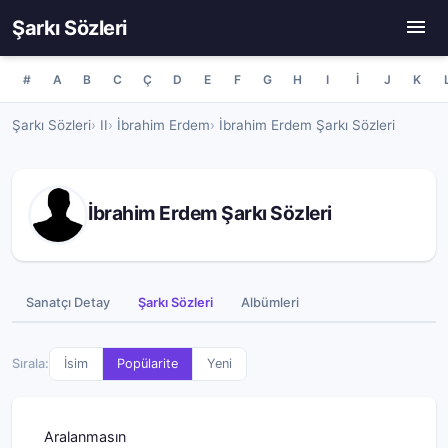
Şarkı Sözleri
#
A
B
C
Ç
D
E
F
G
H
I
İ
J
K
Şarkı Sözleri
II
İbrahim Erdem
İbrahim Erdem Şarkı Sözleri
İbrahim Erdem Şarkı Sözleri
Sanatçı Detay
Şarkı Sözleri
Albümleri
Sırala:
İsim
Popülarite
Yeni
Aralanmasın