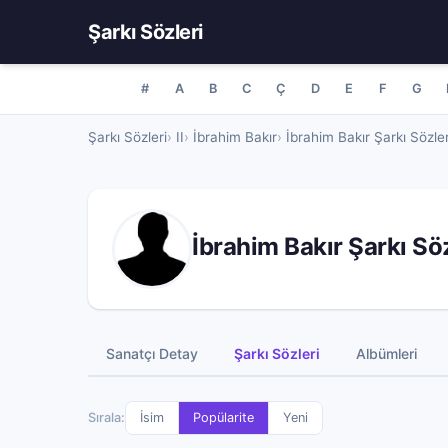
Şarkı Sözleri
#
A
B
C
Ç
D
E
F
G
Şarkı Sözleri
II
İbrahim Bakır
İbrahim Bakır Şarkı Sözler
İbrahim Bakır Şarkı Söz
Sanatçı Detay
Şarkı Sözleri
Albümleri
Sırala:
İsim
Popülarite
Yeni