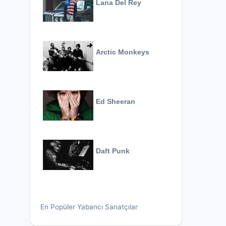
Lana Del Rey
Arctic Monkeys
Ed Sheeran
Daft Punk
En Popüler Yabancı Sanatçılar