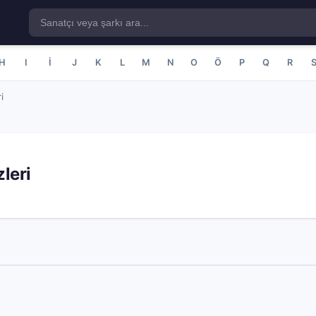
H
I
İ
J
K
L
M
N
O
Ö
P
Q
R
i
leri