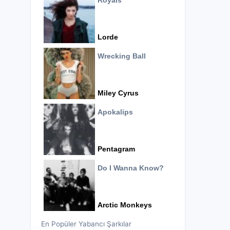
Royals
Lorde
Wrecking Ball
Miley Cyrus
Apokalips
Pentagram
Do I Wanna Know?
Arctic Monkeys
En Popüler Yabancı Şarkılar