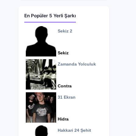
En Popüler 5 Yerli Şarkı
Sekiz 2
Sekiz
Zamanda Yolculuk
Contra
31 Ekran
Hidra
Hakkari 24 Şehit