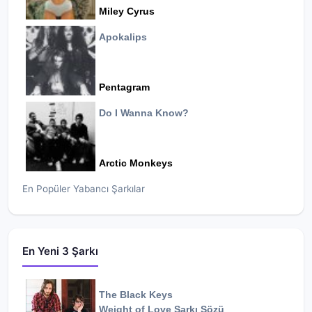
Miley Cyrus
Apokalips
Pentagram
Do I Wanna Know?
Arctic Monkeys
En Popüler Yabancı Şarkılar
En Yeni 3 Şarkı
The Black Keys
Weight of Love
Şarkı Sözü