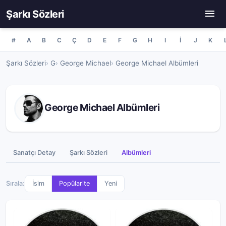
Şarkı Sözleri
#
A
B
C
Ç
D
E
F
G
H
I
İ
J
K
Şarkı Sözleri
G
George Michael
George Michael Albümleri
George Michael Albümleri
Sanatçı Detay
Şarkı Sözleri
Albümleri
Sırala:
İsim
Popülarite
Yeni