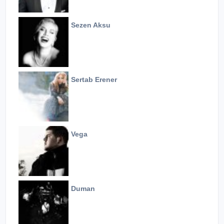
Sezen Aksu
Sertab Erener
Vega
Duman