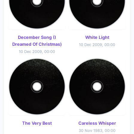
December Song (I
White Light
Dreamed Of Christmas)
10 Dec 2009, 00:00
10 Dec 2009, 00:00
The Very Best
Careless Whisper
30 Nov 1983, 00:00