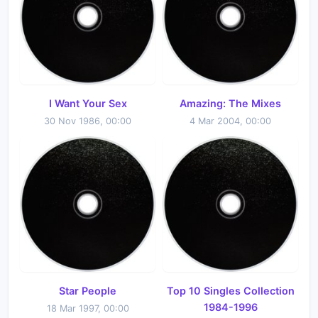
I Want Your Sex
Amazing: The Mixes
30 Nov 1986, 00:00
4 Mar 2004, 00:00
Star People
Top 10 Singles Collection
1984-1996
18 Mar 1997, 00:00