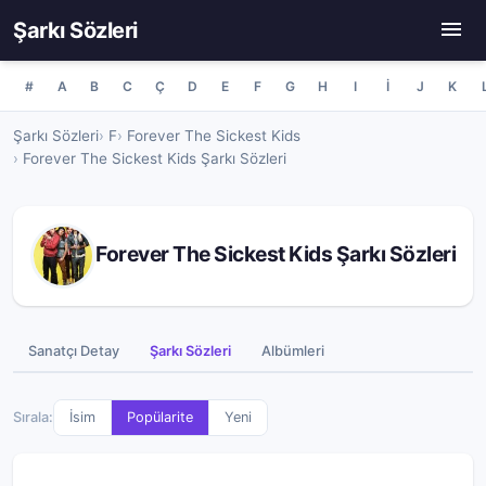
Şarkı Sözleri
#
A
B
C
Ç
D
E
F
G
H
I
İ
J
K
Şarkı Sözleri
F
Forever The Sickest Kids
Forever The Sickest Kids Şarkı Sözleri
Forever The Sickest Kids Şarkı Sözleri
Sanatçı Detay
Şarkı Sözleri
Albümleri
Sırala:
İsim
Popülarite
Yeni