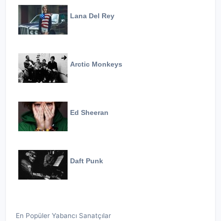
Lana Del Rey
Arctic Monkeys
Ed Sheeran
Daft Punk
En Popüler Yabancı Sanatçılar