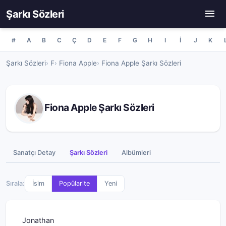
Şarkı Sözleri
#
A
B
C
Ç
D
E
F
G
H
I
İ
J
K
Şarkı Sözleri
F
Fiona Apple
Fiona Apple Şarkı Sözleri
Fiona Apple Şarkı Sözleri
Sanatçı Detay
Şarkı Sözleri
Albümleri
Sırala:
İsim
Popülarite
Yeni
Jonathan