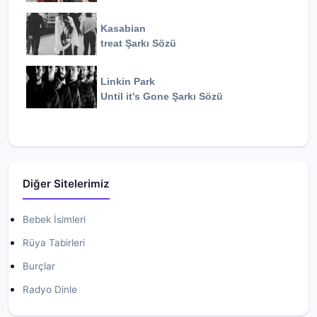
Kasabian
treat
Şarkı Sözü
Linkin Park
Until it's Gone
Şarkı Sözü
Diğer Sitelerimiz
Bebek İsimleri
Rüya Tabirleri
Burçlar
Radyo Dinle