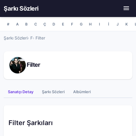
Şarkı Sözleri
#
A
B
C
Ç
D
E
F
G
H
I
İ
J
K
Şarkı Sözleri
F
Filter
Filter
Sanatçı Detay
Şarkı Sözleri
Albümleri
Filter Şarkıları