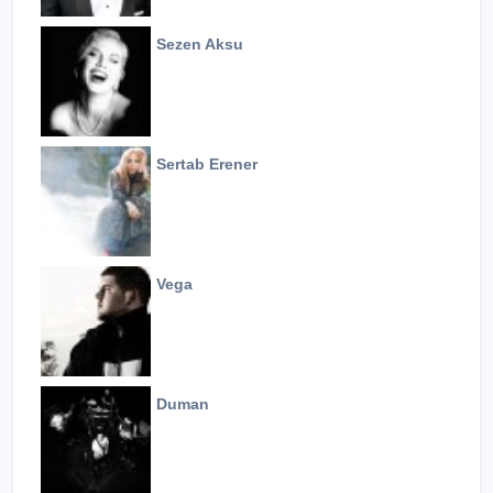
Sezen Aksu
Sertab Erener
Vega
Duman