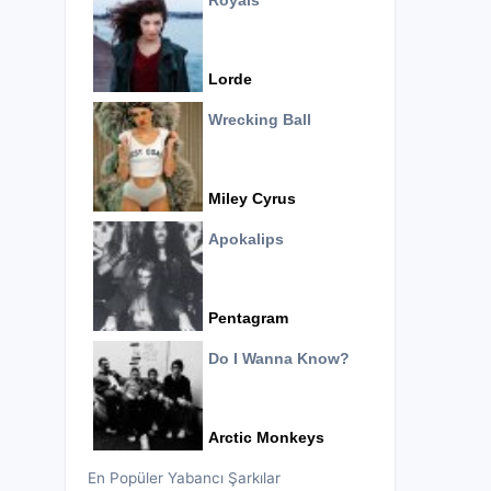
Royals
Lorde
Wrecking Ball
Miley Cyrus
Apokalips
Pentagram
Do I Wanna Know?
Arctic Monkeys
En Popüler Yabancı Şarkılar