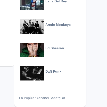
Lana Del Rey
Arctic Monkeys
Ed Sheeran
Daft Punk
En Popüler Yabancı Sanatçılar