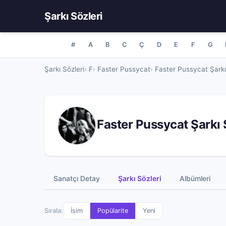
Şarkı Sözleri
#
A
B
C
Ç
D
E
F
G
Şarkı Sözleri
F
Faster Pussycat
Faster Pussycat Şarkı
Faster Pussycat Şarkı 
Sanatçı Detay
Şarkı Sözleri
Albümleri
Sırala:
İsim
Popülarite
Yeni