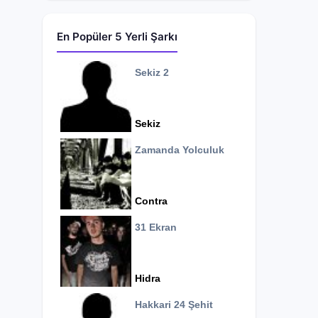
En Popüler 5 Yerli Şarkı
Sekiz 2
Sekiz
Zamanda Yolculuk
Contra
31 Ekran
Hidra
Hakkari 24 Şehit