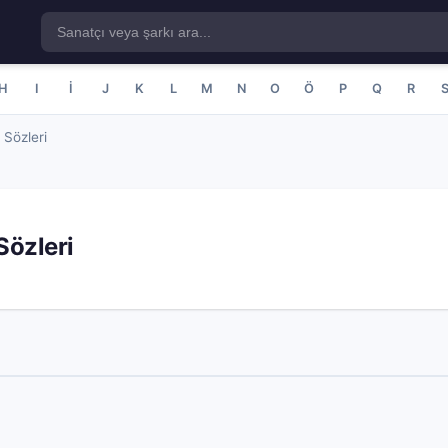
H
I
İ
J
K
L
M
N
O
Ö
P
Q
R
 Sözleri
Sözleri