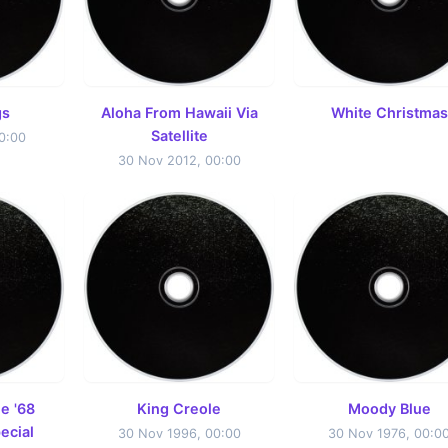
gs
Aloha From Hawaii Via
White Christmas
Satellite
0:00
30 Nov 2012, 00:00
e '68
King Creole
Moody Blue
ecial
30 Nov 1996, 00:00
30 Nov 1976, 00:0