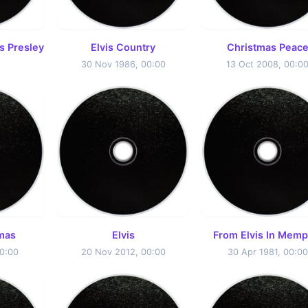
is Presley
Elvis Country
Christmas Peac
30 Nov 1986, 00:00
13 Oct 2008, 00:0
mas
Elvis
From Elvis In Memp
0:00
20 Nov 2012, 00:00
30 Apr 1981, 00:00