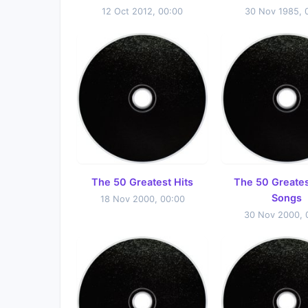
12 Oct 2012, 00:00
30 Nov 1985, 
The 50 Greatest Hits
The 50 Greates
Songs
18 Nov 2000, 00:00
30 Nov 2000, 