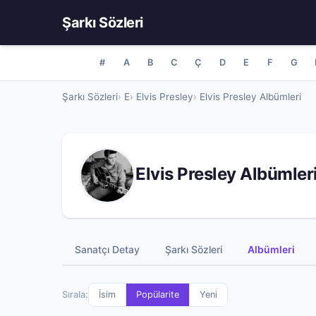
Şarkı Sözleri
#
A
B
C
Ç
D
E
F
G
Şarkı Sözleri
E
Elvis Presley
Elvis Presley Albümleri
Elvis Presley Albümler
Sanatçı Detay
Şarkı Sözleri
Albümleri
Sırala:
İsim
Popülarite
Yeni