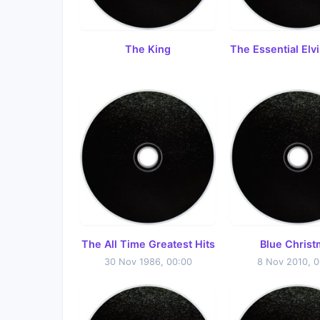
The King
The Essential Elv
The All Time Greatest Hits
Blue Christ
30 Nov 1986, 00:00
8 Nov 2010, 0