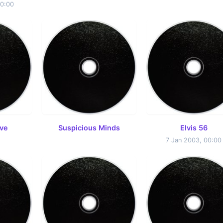
00:00
ve
Suspicious Minds
Elvis 56
7 Jan 2003, 00:00