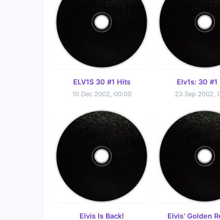
ELV1S 30 #1 Hits
Elv1s: 30 #1 
10 Dec 2002, 00:00
23 Sep 2002, 
Elvis Is Back!
Elvis' Golden 