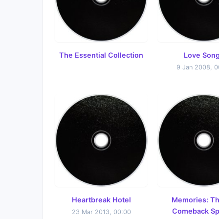
The Essential Collection
Love Son
9 Jan 2008, 0
Heartbreak Hotel
Memories: Th
Comeback Sp
23 Mar 2013, 00:00