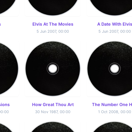
s
Elvis At The Movies
A Date With Elvi
5 Jun 2007, 00:00
5 Jun 2007, 00:00
sions
How Great Thou Art
The Number One H
00:00
30 Nov 1987, 00:00
1 Oct 2008, 00:00