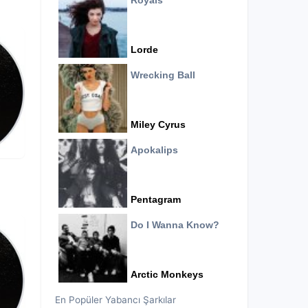
Royals
Lorde
Wrecking Ball
Miley Cyrus
Apokalips
Pentagram
Do I Wanna Know?
Arctic Monkeys
En Popüler Yabancı Şarkılar