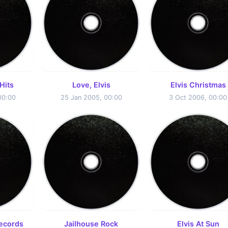
Hits
Love, Elvis
Elvis Christmas
00:00
25 Jan 2005, 00:00
3 Oct 2006, 00:00
Records
Jailhouse Rock
Elvis At Sun