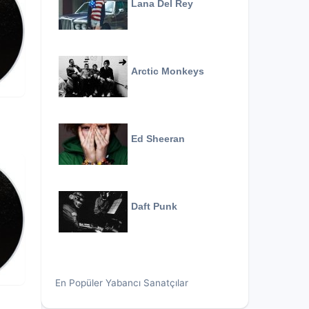
Lana Del Rey
Arctic Monkeys
Ed Sheeran
Daft Punk
En Popüler Yabancı Sanatçılar