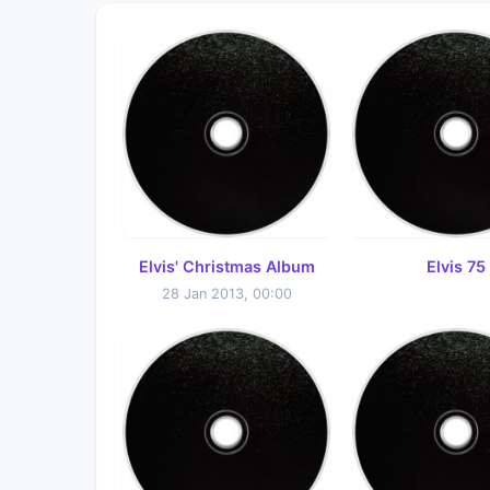
Elvis' Christmas Album
Elvis 75
28 Jan 2013, 00:00