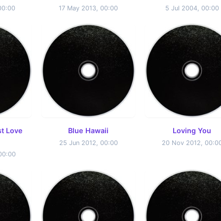
00:00
17 May 2013, 00:00
5 Jul 2004, 00:00
t Love
Blue Hawaii
Loving You
25 Jun 2012, 00:00
20 Nov 2012, 00:0
00:00