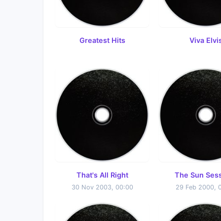
Greatest Hits
Viva Elvi
That's All Right
The Sun Ses
30 Nov 2003, 00:00
29 Feb 2000, 