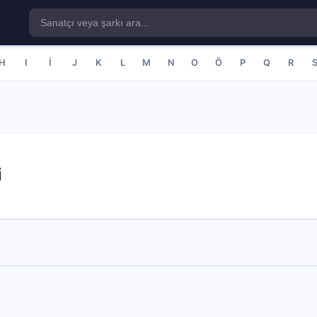
H
I
İ
J
K
L
M
N
O
Ö
P
Q
R
i