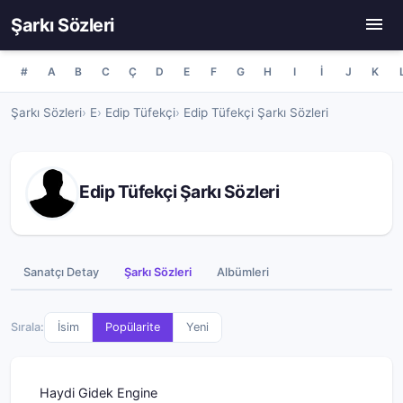
Şarkı Sözleri
#
A
B
C
Ç
D
E
F
G
H
I
İ
J
K
Şarkı Sözleri
E
Edip Tüfekçi
Edip Tüfekçi Şarkı Sözleri
Edip Tüfekçi Şarkı Sözleri
Sanatçı Detay
Şarkı Sözleri
Albümleri
Sırala:
İsim
Popülarite
Yeni
Haydi Gidek Engine