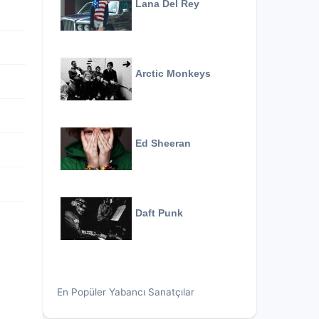
Lana Del Rey
Arctic Monkeys
Ed Sheeran
Daft Punk
En Popüler Yabancı Sanatçılar