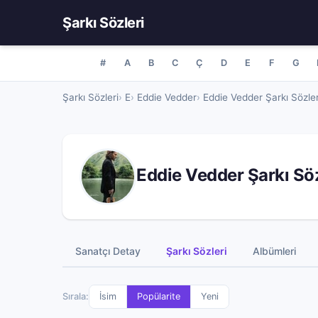
Şarkı Sözleri
#
A
B
C
Ç
D
E
F
G
Şarkı Sözleri
E
Eddie Vedder
Eddie Vedder Şarkı Sözler
Eddie Vedder Şarkı Söz
Sanatçı Detay
Şarkı Sözleri
Albümleri
Sırala:
İsim
Popülarite
Yeni