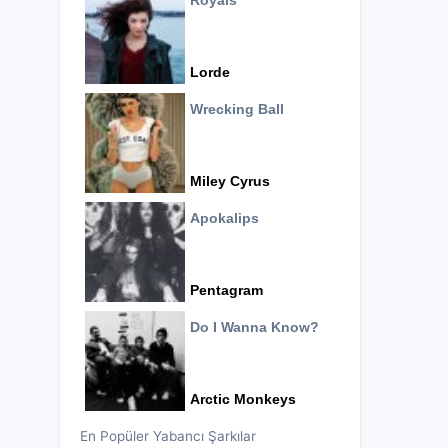
Royals
Lorde
Wrecking Ball
Miley Cyrus
Apokalips
Pentagram
Do I Wanna Know?
Arctic Monkeys
En Popüler Yabancı Şarkılar