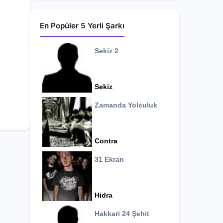
En Popüler 5 Yerli Şarkı
Sekiz 2
Sekiz
Zamanda Yolculuk
Contra
31 Ekran
Hidra
Hakkari 24 Şehit