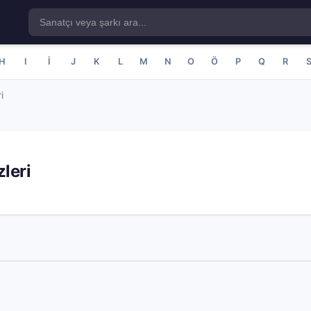
H
I
İ
J
K
L
M
N
O
Ö
P
Q
R
i
leri