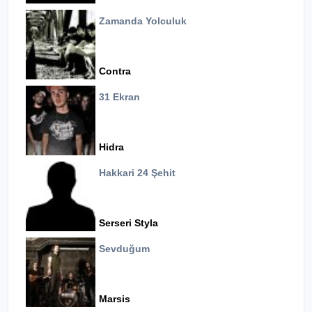
Zamanda Yolculuk
Contra
31 Ekran
Hidra
Hakkari 24 Şehit
Serseri Styla
Sevduğum
Marsis