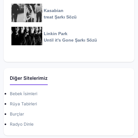
Kasabian
treat
Şarkı Sözü
Linkin Park
Until it's Gone
Şarkı Sözü
Diğer Sitelerimiz
Bebek İsimleri
Rüya Tabirleri
Burçlar
Radyo Dinle