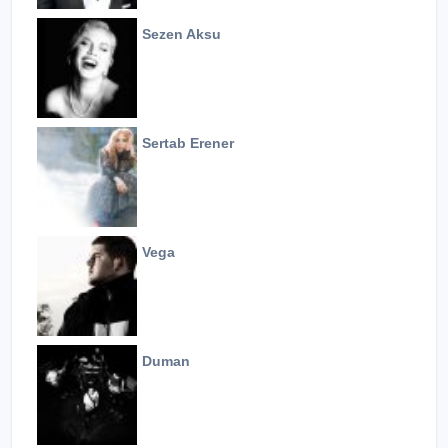
Sezen Aksu
Sertab Erener
Vega
Duman