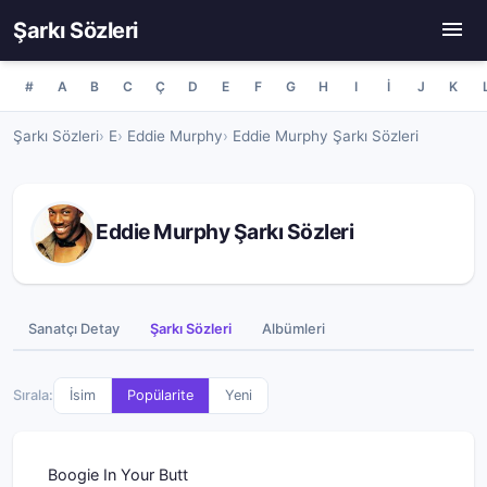
Şarkı Sözleri
#
A
B
C
Ç
D
E
F
G
H
I
İ
J
K
Şarkı Sözleri
E
Eddie Murphy
Eddie Murphy Şarkı Sözleri
Eddie Murphy Şarkı Sözleri
Sanatçı Detay
Şarkı Sözleri
Albümleri
Sırala:
İsim
Popülarite
Yeni
Boogie In Your Butt