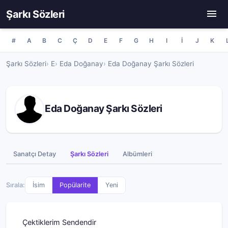
Şarkı Sözleri
#
A
B
C
Ç
D
E
F
G
H
I
İ
J
K
Şarkı Sözleri
E
Eda Doğanay
Eda Doğanay Şarkı Sözleri
Eda Doğanay Şarkı Sözleri
Sanatçı Detay
Şarkı Sözleri
Albümleri
Sırala:
İsim
Popülarite
Yeni
Çektiklerim Sendendir