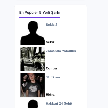
En Popüler 5 Yerli Şarkı
Sekiz 2
Sekiz
Zamanda Yolculuk
Contra
31 Ekran
Hidra
Hakkari 24 Şehit