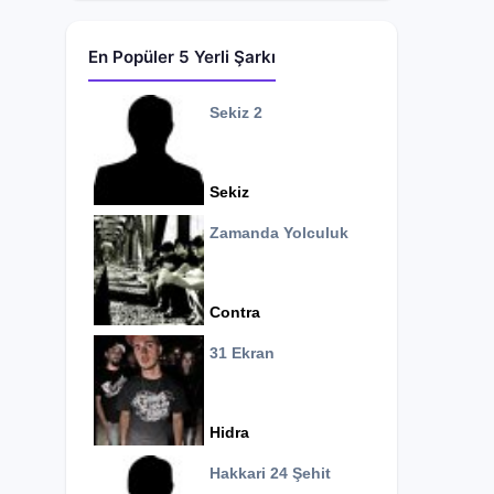
En Popüler 5 Yerli Şarkı
Sekiz 2
Sekiz
Zamanda Yolculuk
Contra
31 Ekran
Hidra
Hakkari 24 Şehit