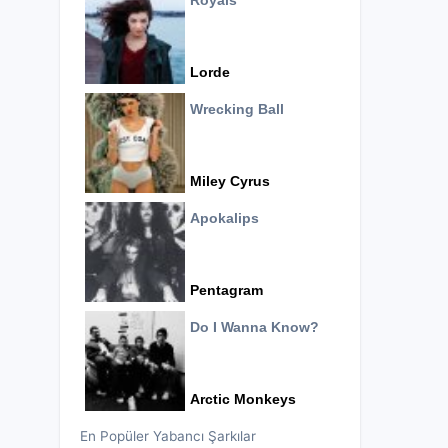
Royals
Lorde
Wrecking Ball
Miley Cyrus
Apokalips
Pentagram
Do I Wanna Know?
Arctic Monkeys
En Popüler Yabancı Şarkılar