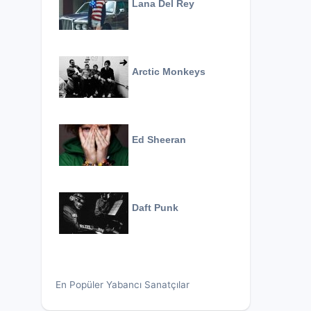
Lana Del Rey
Arctic Monkeys
Ed Sheeran
Daft Punk
En Popüler Yabancı Sanatçılar