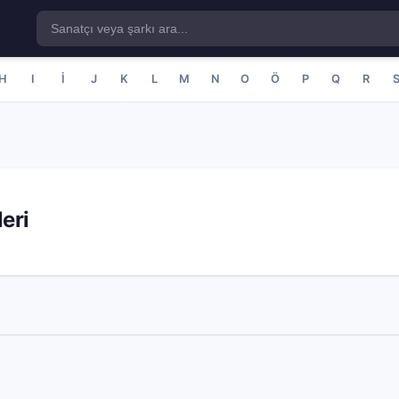
H
I
İ
J
K
L
M
N
O
Ö
P
Q
R
eri