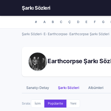
Şarkı Sözleri
#
A
B
C
Ç
D
E
F
G
Şarkı Sözleri
E
Earthcorpse
Earthcorpse Şarkı Sözleri
Earthcorpse Şarkı Sözl
Sanatçı Detay
Şarkı Sözleri
Albümleri
Sırala:
İsim
Popülarite
Yeni