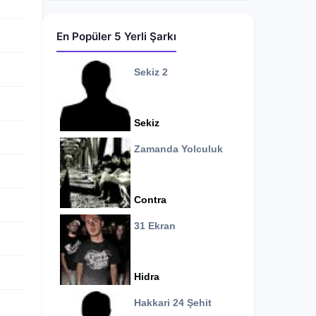
En Popüler 5 Yerli Şarkı
Sekiz 2
Sekiz
Zamanda Yolculuk
Contra
31 Ekran
Hidra
Hakkari 24 Şehit