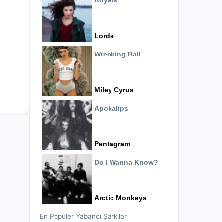
Royals
Lorde
Wrecking Ball
Miley Cyrus
Apokalips
Pentagram
Do I Wanna Know?
Arctic Monkeys
En Popüler Yabancı Şarkılar