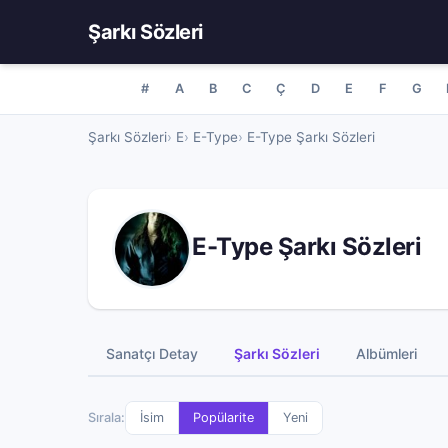
Şarkı Sözleri
#
A
B
C
Ç
D
E
F
G
Şarkı Sözleri
E
E-Type
E-Type Şarkı Sözleri
E-Type Şarkı Sözleri
Sanatçı Detay
Şarkı Sözleri
Albümleri
Sırala:
İsim
Popülarite
Yeni