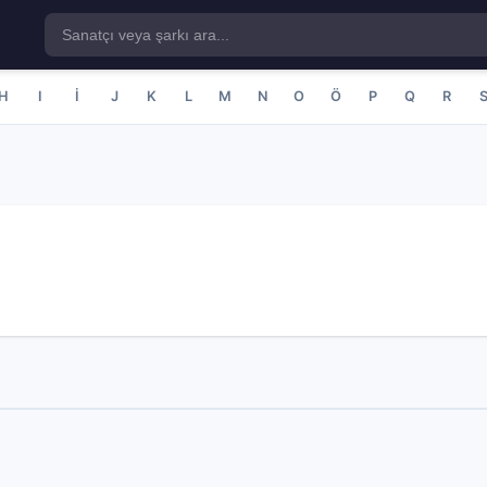
H
I
İ
J
K
L
M
N
O
Ö
P
Q
R