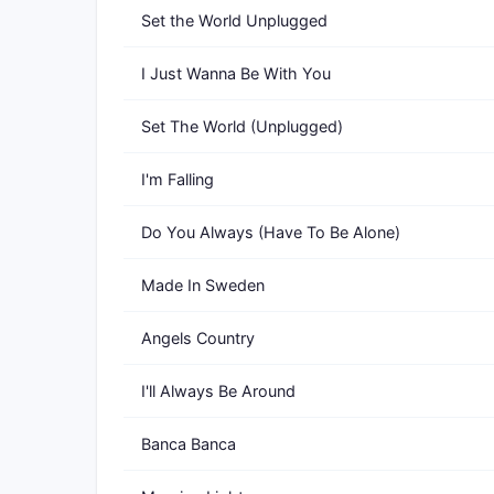
Set the World Unplugged
I Just Wanna Be With You
Set The World (Unplugged)
I'm Falling
Do You Always (Have To Be Alone)
Made In Sweden
Angels Country
I'll Always Be Around
Banca Banca