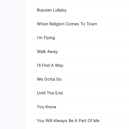
Russian Lullaby
When Religion Comes To Town
I'm Flying
Walk Away
I'll Find A Way
We Gotta Go
Until The End
You Know
You Will Always Be A Part Of Me