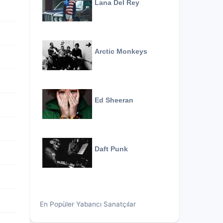
Lana Del Rey
Arctic Monkeys
Ed Sheeran
Daft Punk
En Popüler Yabancı Sanatçılar