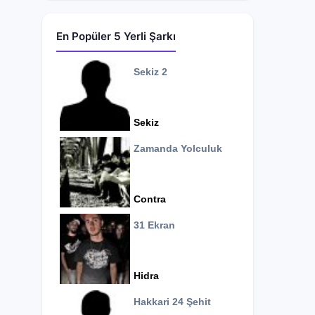
En Popüler 5 Yerli Şarkı
Sekiz 2
Sekiz
Zamanda Yolculuk
Contra
31 Ekran
Hidra
Hakkari 24 Şehit