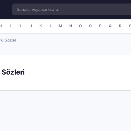
H
I
İ
J
K
L
M
N
O
Ö
P
Q
R
ı Sözleri
 Sözleri