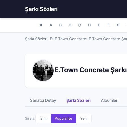
Şarkı Sözleri
#
A
B
C
Ç
D
E
F
G
Şarkı Sözleri
E
E.Town Concrete
E.Town Concrete Şark
E.Town Concrete Şarkı
Sanatçı Detay
Şarkı Sözleri
Albümleri
Sırala:
İsim
Popülarite
Yeni