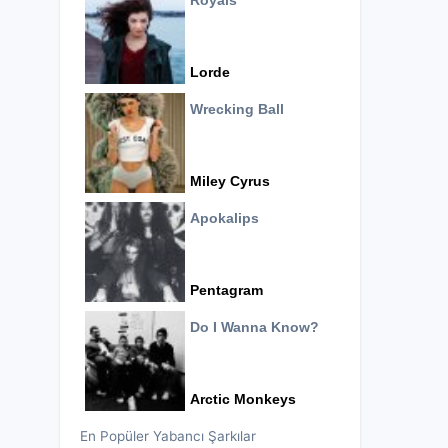
Royals
Lorde
Wrecking Ball
Miley Cyrus
Apokalips
Pentagram
Do I Wanna Know?
Arctic Monkeys
En Popüler Yabancı Şarkılar