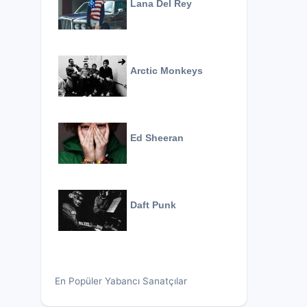
Lana Del Rey
Arctic Monkeys
Ed Sheeran
Daft Punk
En Popüler Yabancı Sanatçılar