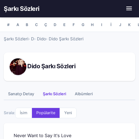
Şarkı Sözleri
#
A
B
C
Ç
D
E
F
G
H
I
İ
J
K
Şarkı Sözleri
D
Dido
Dido Şarkı Sözleri
Dido Şarkı Sözleri
Sanatçı Detay
Şarkı Sözleri
Albümleri
Sırala:
İsim
Popülarite
Yeni
Never Want to Say It's Love