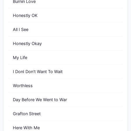
Burnin Love
Honestly OK
All I See
Honestly Okay
My Life
I DonI Don't Want To Wait
Worthless
Day Before We Went to War
Grafton Street
Here With Me