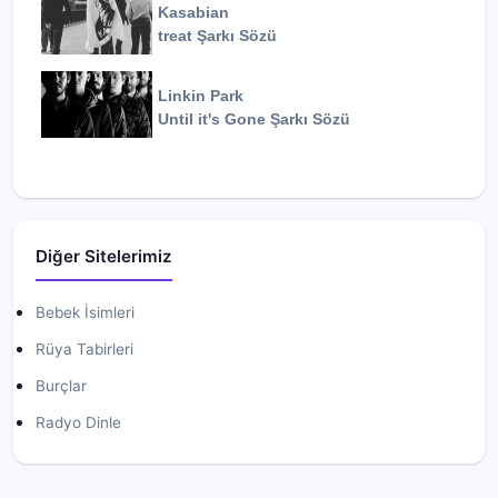
Kasabian
treat
Şarkı Sözü
Linkin Park
Until it's Gone
Şarkı Sözü
Diğer Sitelerimiz
Bebek İsimleri
Rüya Tabirleri
Burçlar
Radyo Dinle