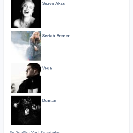
Sezen Aksu
Sertab Erener
Vega
Duman
En Popüler Yerli Sanatçılar