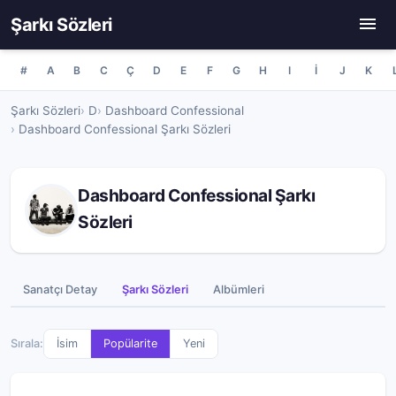
Şarkı Sözleri
#
A
B
C
Ç
D
E
F
G
H
I
İ
J
K
Şarkı Sözleri
D
Dashboard Confessional
Dashboard Confessional Şarkı Sözleri
Dashboard Confessional Şarkı
Sözleri
Sanatçı Detay
Şarkı Sözleri
Albümleri
Sırala:
İsim
Popülarite
Yeni