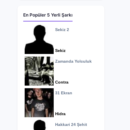
En Popüler 5 Yerli Şarkı
Sekiz 2
Sekiz
Zamanda Yolculuk
Contra
31 Ekran
Hidra
Hakkari 24 Şehit