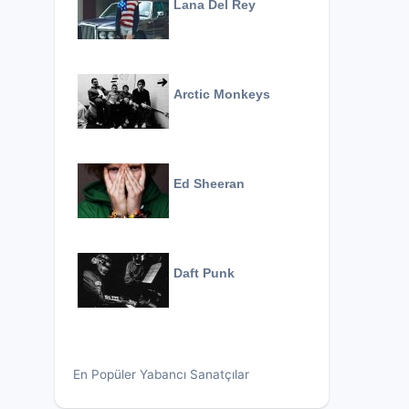
Lana Del Rey
Arctic Monkeys
Ed Sheeran
Daft Punk
En Popüler Yabancı Sanatçılar