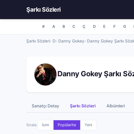
Şarkı Sözleri
#
A
B
C
Ç
D
E
F
G
Şarkı Sözleri
D
Danny Gokey
Danny Gokey Şarkı Sözle
Danny Gokey Şarkı Söz
Sanatçı Detay
Şarkı Sözleri
Albümleri
Sırala:
İsim
Popülarite
Yeni