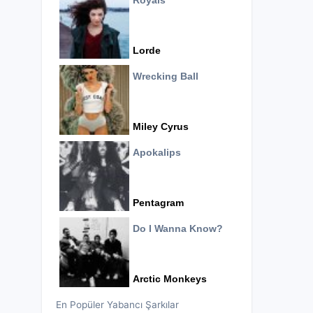
Royals
Lorde
Wrecking Ball
Miley Cyrus
Apokalips
Pentagram
Do I Wanna Know?
Arctic Monkeys
En Popüler Yabancı Şarkılar