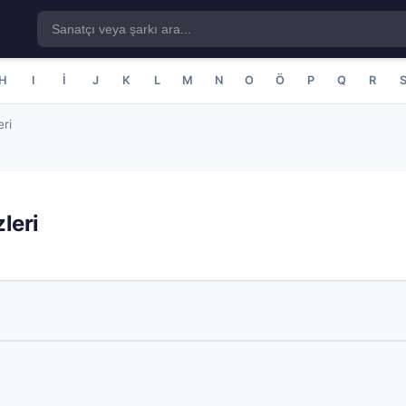
H
I
İ
J
K
L
M
N
O
Ö
P
Q
R
ri
leri