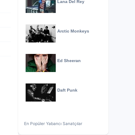
Lana Del Rey
Arctic Monkeys
Ed Sheeran
Daft Punk
En Popüler Yabancı Sanatçılar