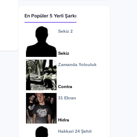
En Popüler 5 Yerli Şarkı
Sekiz 2
Sekiz
Zamanda Yolculuk
Contra
31 Ekran
Hidra
Hakkari 24 Şehit