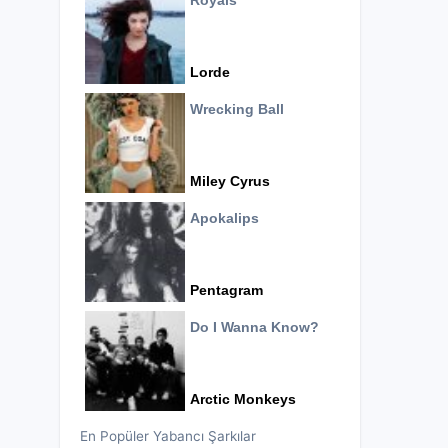
Royals
Lorde
Wrecking Ball
Miley Cyrus
Apokalips
Pentagram
Do I Wanna Know?
Arctic Monkeys
En Popüler Yabancı Şarkılar