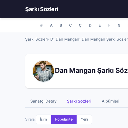
Şarkı Sözleri
#
A
B
C
Ç
D
E
F
G
Şarkı Sözleri
D
Dan Mangan
Dan Mangan Şarkı Sözler
Dan Mangan Şarkı Sözl
Sanatçı Detay
Şarkı Sözleri
Albümleri
Sırala:
İsim
Popülarite
Yeni