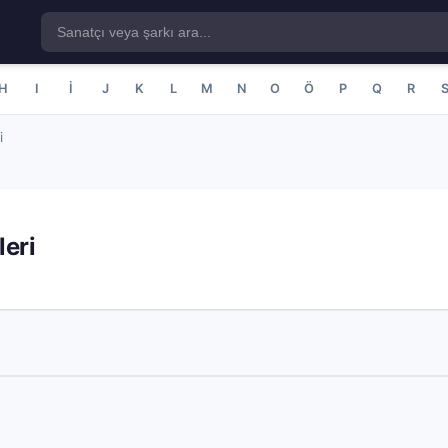
H
I
İ
J
K
L
M
N
O
Ö
P
Q
R
i
eri