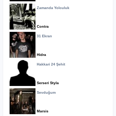
Zamanda Yolculuk
Contra
31 Ekran
Hidra
Hakkari 24 Şehit
Serseri Styla
Sevduğum
Marsis