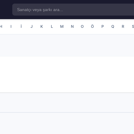
H
I
İ
J
K
L
M
N
O
Ö
P
Q
R