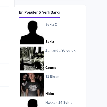
En Popüler 5 Yerli Şarkı
Sekiz 2
Sekiz
Zamanda Yolculuk
Contra
31 Ekran
Hidra
Hakkari 24 Şehit