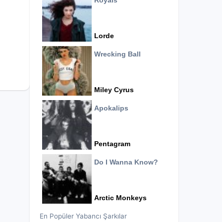
Royals
Lorde
Wrecking Ball
Miley Cyrus
Apokalips
Pentagram
Do I Wanna Know?
Arctic Monkeys
En Popüler Yabancı Şarkılar