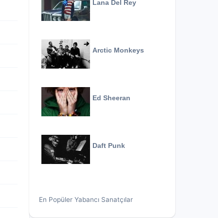
Lana Del Rey
Arctic Monkeys
Ed Sheeran
Daft Punk
En Popüler Yabancı Sanatçılar