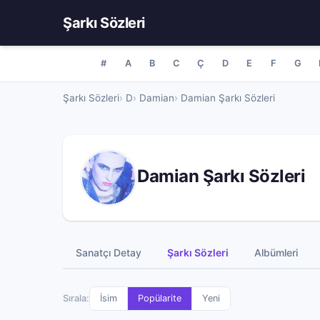
Şarkı Sözleri
#
A
B
C
Ç
D
E
F
G
Şarkı Sözleri
D
Damian
Damian Şarkı Sözleri
Damian Şarkı Sözleri
Sanatçı Detay
Şarkı Sözleri
Albümleri
Sırala:
İsim
Popülarite
Yeni