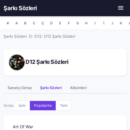
Şarkı Sözleri
#
A
B
C
Ç
D
E
F
G
H
I
İ
J
K
Şarkı Sözleri
D
D12
D12 Şarkı Sözleri
D12 Şarkı Sözleri
Sanatçı Detay
Şarkı Sözleri
Albümleri
Sırala:
İsim
Popülarite
Yeni
Art Of War