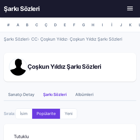
Şarkı Sözleri
#
A
B
C
Ç
D
E
F
G
H
I
İ
J
K
Şarkı Sözleri
CC
Çoşkun Yıldız
Çoşkun Yıldız Şarkı Sözleri
Çoşkun Yıldız Şarkı Sözleri
Sanatçı Detay
Şarkı Sözleri
Albümleri
Sırala:
İsim
Popülarite
Yeni
Tutuklu