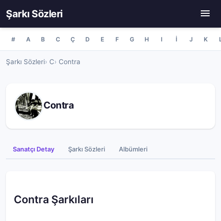
Şarkı Sözleri
#
A
B
C
Ç
D
E
F
G
H
I
İ
J
K
Şarkı Sözleri
C
Contra
Contra
Sanatçı Detay
Şarkı Sözleri
Albümleri
Contra Şarkıları