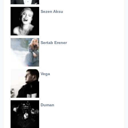
Sezen Aksu
Sertab Erener
Vega
Duman