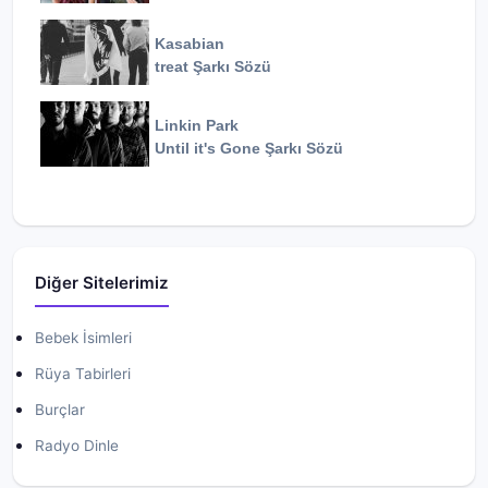
Kasabian
treat
Şarkı Sözü
Linkin Park
Until it's Gone
Şarkı Sözü
Diğer Sitelerimiz
Bebek İsimleri
Rüya Tabirleri
Burçlar
Radyo Dinle