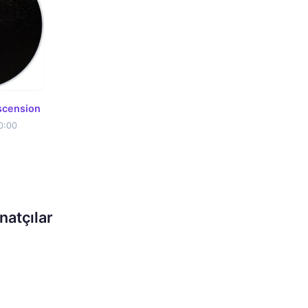
scension
0:00
atçılar