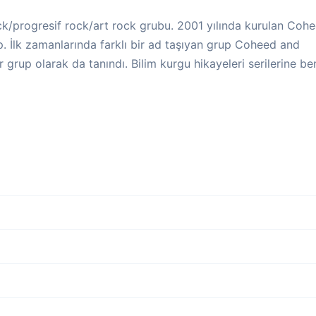
k/progresif rock/art rock grubu. 2001 yılında kurulan Coh
. İlk zamanlarında farklı bir ad taşıyan grup Coheed and
grup olarak da tanındı. Bilim kurgu hikayeleri serilerine be
müze kadar 6 stüdyo albümü, 2 canlı performans albümü
)
 One: From Fear Through the Eyes of Madness (2005)
 Two: No World for Tomorrow (2007)