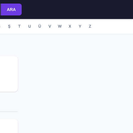
ARA
S
Ş
T
U
Ü
V
W
X
Y
Z