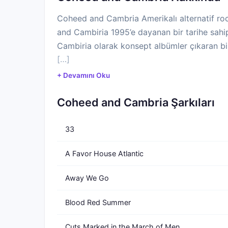
Coheed and Cambria Amerikalı alternatif roc
and Cambiria 1995’e dayanan bir tarihe sahip
Cambiria olarak konsept albümler çıkaran bir 
[…]
bir konsept albüm zincirine sahipler, günü
yayınladılar. Son albümleri 2013 yılında çıktı.
+ Devamını Oku
Coheed and Cambria Şarkıları
Albümler:
* The Second Stage Turbine Blade (2002)
33
* In Keeping Secrets of Silent Earth: 3 (2003
A Favor House Atlantic
* Good Apollo, I’m Burning Star IV, Volume
* Good Apollo, I’m Burning Star IV, Volume
Away We Go
* The Afterman: Ascension (2012)
* The Afterman: Descension (2013)
Blood Red Summer
Grup:
Cuts Marked in the March of Men