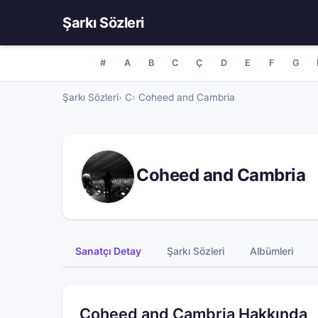
Şarkı Sözleri
#
A
B
C
Ç
D
E
F
G
Şarkı Sözleri
C
Coheed and Cambria
Coheed and Cambria
Sanatçı Detay
Şarkı Sözleri
Albümleri
Coheed and Cambria Hakkında