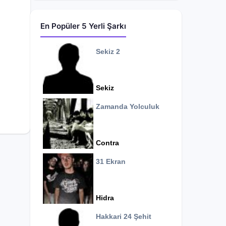
En Popüler 5 Yerli Şarkı
Sekiz 2
Sekiz
Zamanda Yolculuk
Contra
31 Ekran
Hidra
Hakkari 24 Şehit