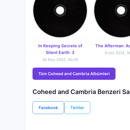
In Keeping Secrets of
The Afterman: A
Silent Earth: 3
9 Oct 2012, 0
30 Nov 2002, 00:00
Tüm Coheed and Cambria Albümleri
Coheed and Cambria Benzeri San
Facebook
Twitter