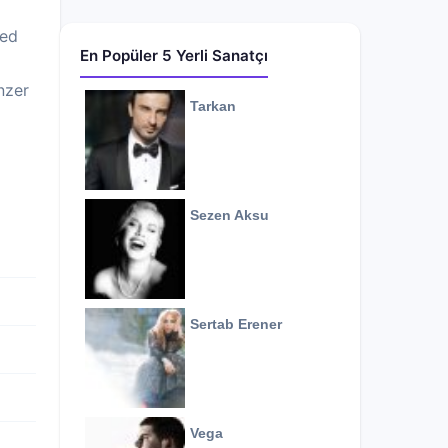
eed
En Popüler 5 Yerli Sanatçı
nzer
Tarkan
Sezen Aksu
Sertab Erener
Vega