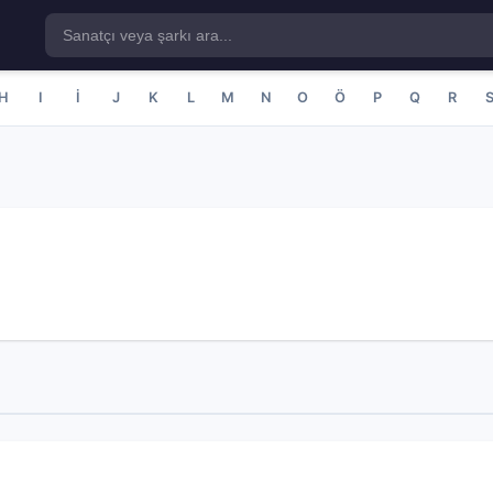
H
I
İ
J
K
L
M
N
O
Ö
P
Q
R