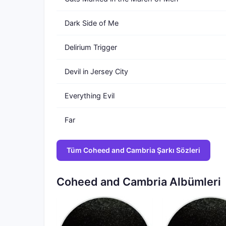
* Claudio Sanchez - vokal, gitars, keyboard,
* Travis Stever - gitar, lap steel, vokal
Dark Side of Me
* Zach Cooper - bas, vokal
Delirium Trigger
* Josh Eppard - davul ve perküsyon
Devil in Jersey City
Everything Evil
Far
Tüm Coheed and Cambria Şarkı Sözleri
Coheed and Cambria Albümleri