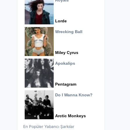
Royals
Lorde
Wrecking Ball
Miley Cyrus
Apokalips
Pentagram
Do I Wanna Know?
Arctic Monkeys
En Popüler Yabancı Şarkılar