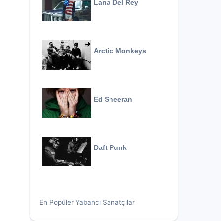
Lana Del Rey
Arctic Monkeys
Ed Sheeran
Daft Punk
En Popüler Yabancı Sanatçılar