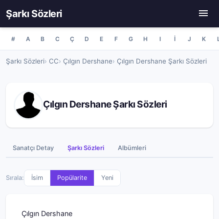
Şarkı Sözleri
#
A
B
C
Ç
D
E
F
G
H
I
İ
J
K
Şarkı Sözleri
CC
Çılgın Dershane
Çılgın Dershane Şarkı Sözleri
Çılgın Dershane Şarkı Sözleri
Sanatçı Detay
Şarkı Sözleri
Albümleri
Sırala:
İsim
Popülarite
Yeni
Çılgın Dershane