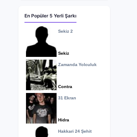
En Popüler 5 Yerli Şarkı
Sekiz 2
Sekiz
Zamanda Yolculuk
Contra
31 Ekran
Hidra
Hakkari 24 Şehit