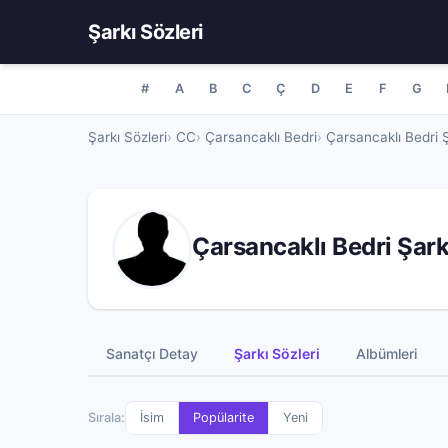
Şarkı Sözleri
#
A
B
C
Ç
D
E
F
G
Şarkı Sözleri
CC
Çarsancaklı Bedri
Çarsancaklı Bedri Ş
Çarsancaklı Bedri Şark
Sanatçı Detay
Şarkı Sözleri
Albümleri
Sırala:
İsim
Popülarite
Yeni