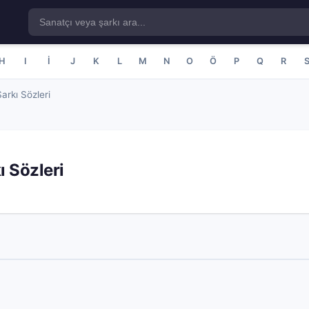
H
I
İ
J
K
L
M
N
O
Ö
P
Q
R
arkı Sözleri
ı Sözleri