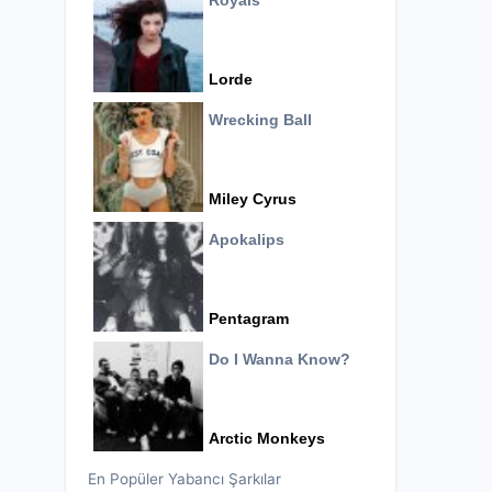
Royals
Lorde
Wrecking Ball
Miley Cyrus
Apokalips
Pentagram
Do I Wanna Know?
Arctic Monkeys
En Popüler Yabancı Şarkılar