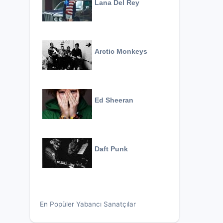
Lana Del Rey
Arctic Monkeys
Ed Sheeran
Daft Punk
En Popüler Yabancı Sanatçılar