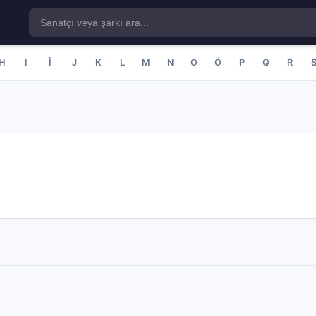
H
I
İ
J
K
L
M
N
O
Ö
P
Q
R