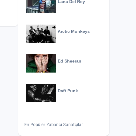
Lana Del Rey
Arctic Monkeys
Ed Sheeran
Daft Punk
En Popüler Yabancı Sanatçılar