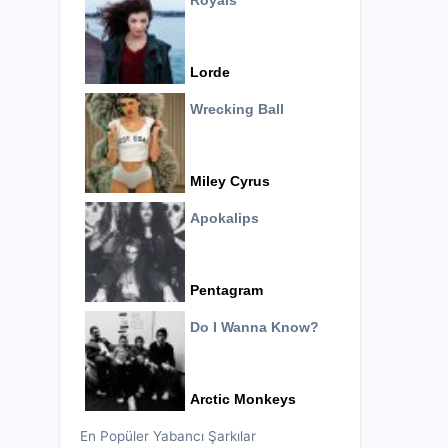
Royals
Lorde
Wrecking Ball
Miley Cyrus
Apokalips
Pentagram
Do I Wanna Know?
Arctic Monkeys
En Popüler Yabancı Şarkılar