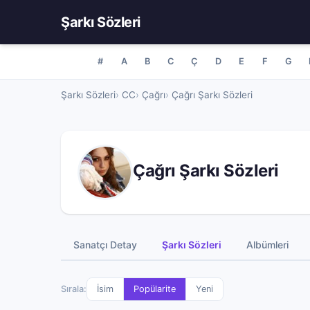
Şarkı Sözleri
#
A
B
C
Ç
D
E
F
G
Şarkı Sözleri
CC
Çağrı
Çağrı Şarkı Sözleri
Çağrı Şarkı Sözleri
Sanatçı Detay
Şarkı Sözleri
Albümleri
Sırala:
İsim
Popülarite
Yeni