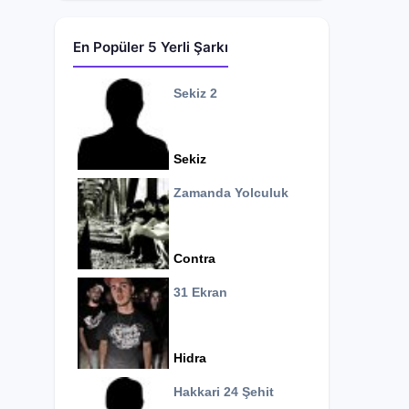
En Popüler 5 Yerli Şarkı
Sekiz 2
Sekiz
Zamanda Yolculuk
Contra
31 Ekran
Hidra
Hakkari 24 Şehit