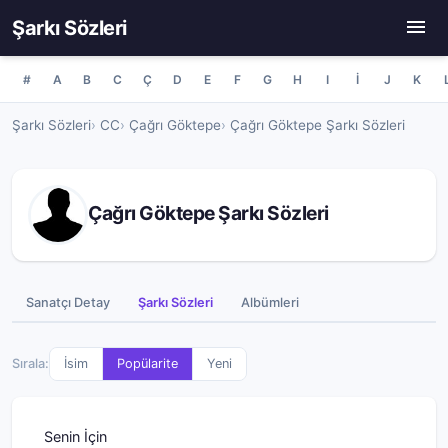
Şarkı Sözleri
#
A
B
C
Ç
D
E
F
G
H
I
İ
J
K
Şarkı Sözleri
CC
Çağrı Göktepe
Çağrı Göktepe Şarkı Sözleri
Çağrı Göktepe Şarkı Sözleri
Sanatçı Detay
Şarkı Sözleri
Albümleri
Sırala:
İsim
Popülarite
Yeni
Senin İçin