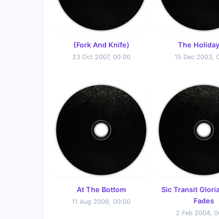
(Fork And Knife)
The Holiday
23 Oct 2007, 00:00
15 Dec 2003, 
At The Bottom
Sic Transit Gloria
Fades
11 Aug 2009, 00:00
2 Feb 2004, 0