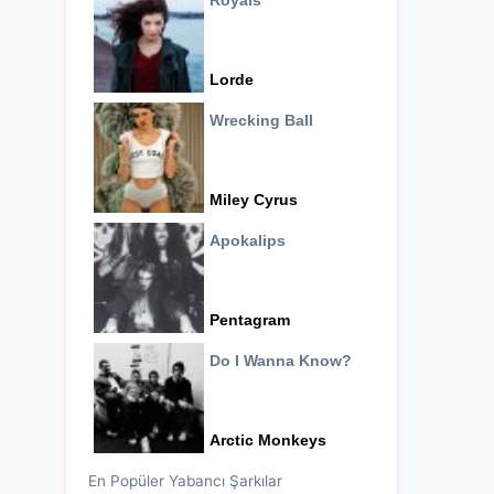
Royals
Lorde
Wrecking Ball
Miley Cyrus
Apokalips
Pentagram
Do I Wanna Know?
Arctic Monkeys
En Popüler Yabancı Şarkılar