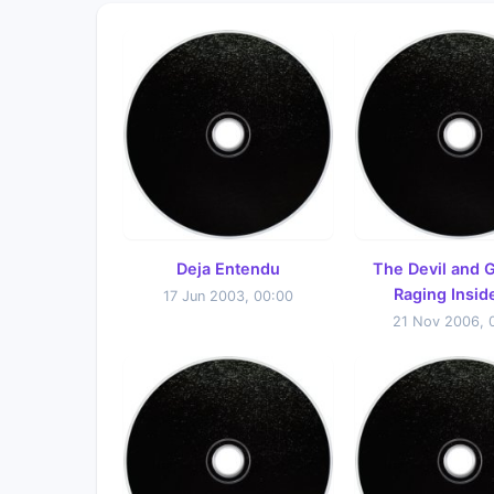
Deja Entendu
The Devil and 
Raging Insid
17 Jun 2003, 00:00
21 Nov 2006, 