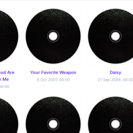
God Are
Your Favorite Weapon
Daisy
e Me
9 Oct 2001, 00:00
21 Sep 2009, 00:0
00:00