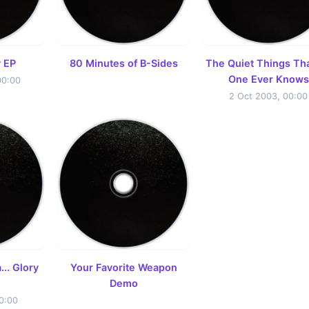
 EP
80 Minutes of B-Sides
The Quiet Things Th
One Ever Knows
00:00
2 Oct 2003, 00:00
... Glory
Your Favorite Weapon
Demo
0:00