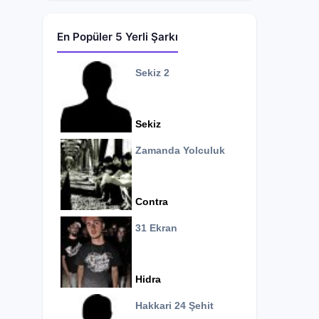
En Popüler 5 Yerli Şarkı
Sekiz 2
Sekiz
Zamanda Yolculuk
Contra
31 Ekran
Hidra
Hakkari 24 Şehit