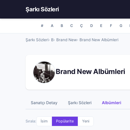
Şarkı Sözleri
#
A
B
C
Ç
D
E
F
G
Şarkı Sözleri
B
Brand New
Brand New Albümleri
Brand New Albümleri
Sanatçı Detay
Şarkı Sözleri
Albümleri
Sırala:
İsim
Popülarite
Yeni