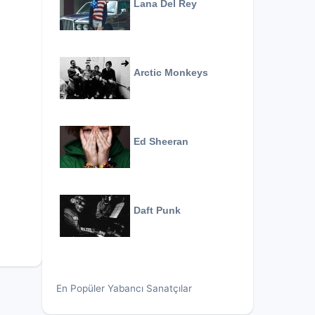
Lana Del Rey
Arctic Monkeys
Ed Sheeran
Daft Punk
En Popüler Yabancı Sanatçılar