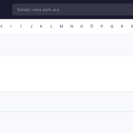
H
I
İ
J
K
L
M
N
O
Ö
P
Q
R