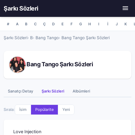
Şarkı Sözleri
#
A
B
C
Ç
D
E
F
G
H
I
İ
J
K
Şarkı Sözleri
B
Bang Tango
Bang Tango Şarkı Sözleri
Bang Tango Şarkı Sözleri
Sanatçı Detay
Şarkı Sözleri
Albümleri
Sırala:
İsim
Popülarite
Yeni
Love Injection