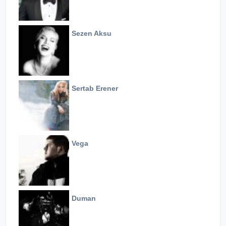
Sezen Aksu
Sertab Erener
Vega
Duman