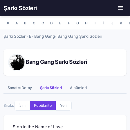
Şarkı Sözleri
#
A
B
C
Ç
D
E
F
G
H
I
İ
J
K
Şarkı Sözleri
B
Bang Gang
Bang Gang Şarkı Sözleri
Bang Gang Şarkı Sözleri
Sanatçı Detay
Şarkı Sözleri
Albümleri
Sırala:
İsim
Popülarite
Yeni
Stop in the Name of Love