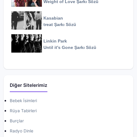
Weight of Love
Şarkı Sözü
Kasabian
treat
Şarkı Sözü
Linkin Park
Until it's Gone
Şarkı Sözü
Diğer Sitelerimiz
Bebek İsimleri
Rüya Tabirleri
Burçlar
Radyo Dinle