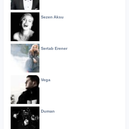
Sezen Aksu
Sertab Erener
Vega
Duman