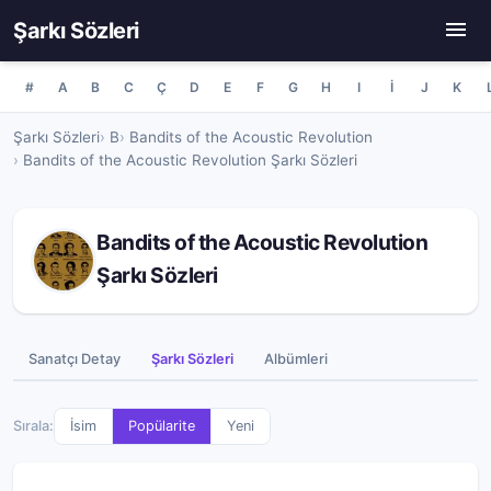
Şarkı Sözleri
#
A
B
C
Ç
D
E
F
G
H
I
İ
J
K
Şarkı Sözleri
B
Bandits of the Acoustic Revolution
Bandits of the Acoustic Revolution Şarkı Sözleri
Bandits of the Acoustic Revolution
Şarkı Sözleri
Sanatçı Detay
Şarkı Sözleri
Albümleri
Sırala:
İsim
Popülarite
Yeni