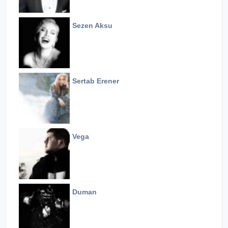
Sezen Aksu
Sertab Erener
Vega
Duman