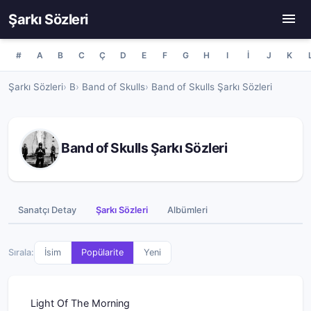
Şarkı Sözleri
#
A
B
C
Ç
D
E
F
G
H
I
İ
J
K
Şarkı Sözleri
B
Band of Skulls
Band of Skulls Şarkı Sözleri
Band of Skulls Şarkı Sözleri
Sanatçı Detay
Şarkı Sözleri
Albümleri
Sırala:
İsim
Popülarite
Yeni
Light Of The Morning