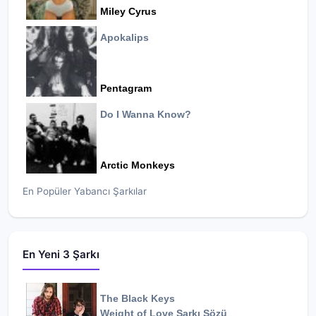
Miley Cyrus
Apokalips
Pentagram
Do I Wanna Know?
Arctic Monkeys
En Popüler Yabancı Şarkılar
En Yeni 3 Şarkı
The Black Keys
Weight of Love
Şarkı Sözü