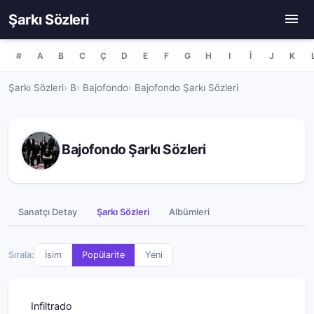
Şarkı Sözleri
#
A
B
C
Ç
D
E
F
G
H
I
İ
J
K
Şarkı Sözleri
B
Bajofondo
Bajofondo Şarkı Sözleri
Bajofondo Şarkı Sözleri
Sanatçı Detay
Şarkı Sözleri
Albümleri
Sırala:
İsim
Popülarite
Yeni
Infiltrado