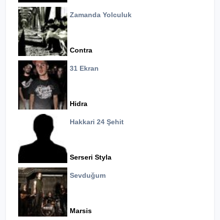
Zamanda Yolculuk
Contra
31 Ekran
Hidra
Hakkari 24 Şehit
Serseri Styla
Sevduğum
Marsis