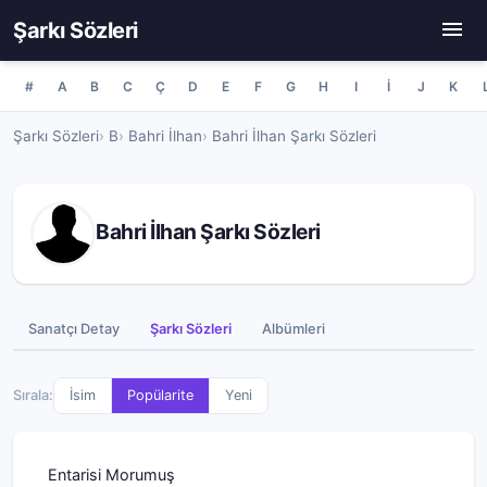
Şarkı Sözleri
#
A
B
C
Ç
D
E
F
G
H
I
İ
J
K
Şarkı Sözleri
B
Bahri İlhan
Bahri İlhan Şarkı Sözleri
Bahri İlhan Şarkı Sözleri
Sanatçı Detay
Şarkı Sözleri
Albümleri
Sırala:
İsim
Popülarite
Yeni
Entarisi Morumuş