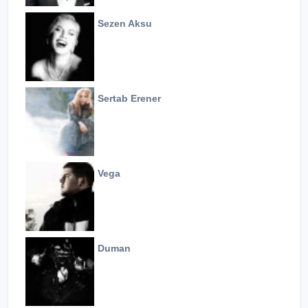
Sezen Aksu
Sertab Erener
Vega
Duman