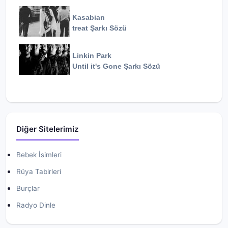
Kasabian
treat
Şarkı Sözü
Linkin Park
Until it's Gone
Şarkı Sözü
Diğer Sitelerimiz
Bebek İsimleri
Rüya Tabirleri
Burçlar
Radyo Dinle