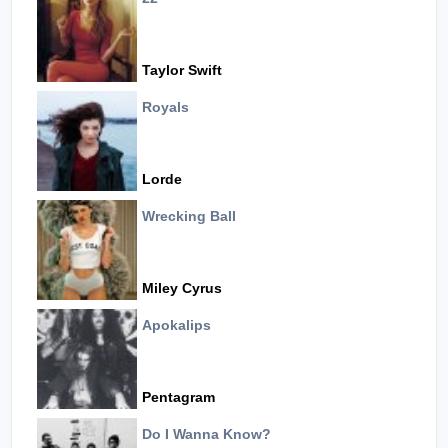
Taylor Swift
Royals
Lorde
Wrecking Ball
Miley Cyrus
Apokalips
Pentagram
Do I Wanna Know?