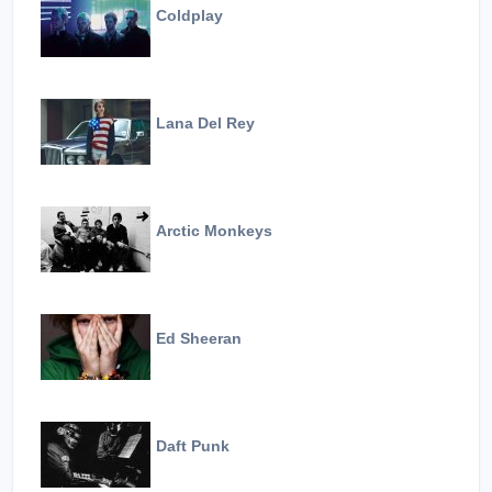
Coldplay
Lana Del Rey
Arctic Monkeys
Ed Sheeran
Daft Punk