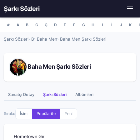
Şarkı Sözleri
#
A
B
C
Ç
D
E
F
G
H
I
İ
J
K
Şarkı Sözleri
B
Baha Men
Baha Men Şarkı Sözleri
Baha Men Şarkı Sözleri
Sanatçı Detay
Şarkı Sözleri
Albümleri
Sırala:
İsim
Popülarite
Yeni
Hometown Girl