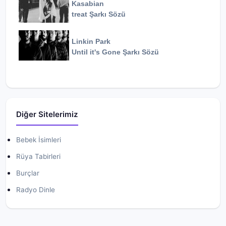
Kasabian
treat
Şarkı Sözü
Linkin Park
Until it's Gone
Şarkı Sözü
Diğer Sitelerimiz
Bebek İsimleri
Rüya Tabirleri
Burçlar
Radyo Dinle