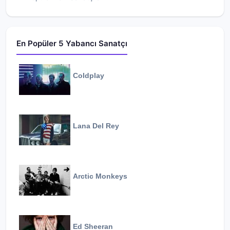
En Popüler 5 Yabancı Sanatçı
Coldplay
Lana Del Rey
Arctic Monkeys
Ed Sheeran