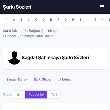
Şarkı Sözleri
#
A
B
C
Ç
D
E
F
G
H
I
İ
J
K
Şarkı Sözleri
B
Bağdat Şahinkaya
Bağdat Şahinkaya Şarkı Sözleri
Bağdat Şahinkaya Şarkı Sözleri
Sanatçı Detay
Şarkı Sözleri
Albümleri
Sırala:
İsim
Popülarite
Yeni