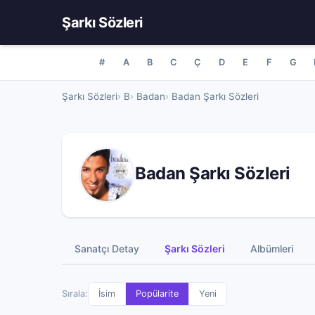
Şarkı Sözleri
#
A
B
C
Ç
D
E
F
G
Şarkı Sözleri
B
Badan
Badan Şarkı Sözleri
Badan Şarkı Sözleri
Sanatçı Detay
Şarkı Sözleri
Albümleri
Sırala:
İsim
Popülarite
Yeni