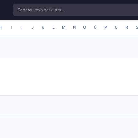
H
I
İ
J
K
L
M
N
O
Ö
P
Q
R