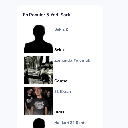
En Popüler 5 Yerli Şarkı
Sekiz 2
Sekiz
Zamanda Yolculuk
Contra
31 Ekran
Hidra
Hakkari 24 Şehit