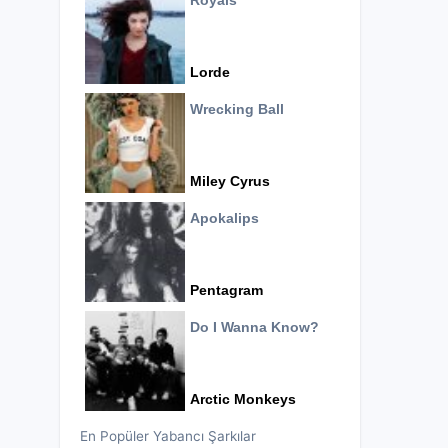
Royals
Lorde
Wrecking Ball
Miley Cyrus
Apokalips
Pentagram
Do I Wanna Know?
Arctic Monkeys
En Popüler Yabancı Şarkılar