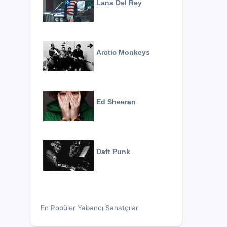
Lana Del Rey
Arctic Monkeys
Ed Sheeran
Daft Punk
En Popüler Yabancı Sanatçılar