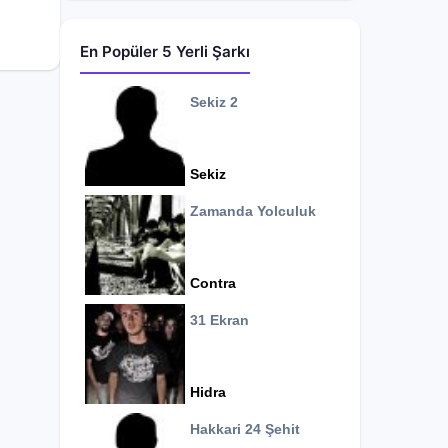
En Popüler 5 Yerli Şarkı
Sekiz 2
Sekiz
Zamanda Yolculuk
Contra
31 Ekran
Hidra
Hakkari 24 Şehit