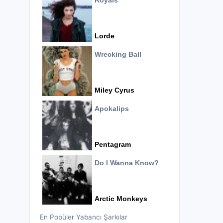
Royals
Lorde
Wrecking Ball
Miley Cyrus
Apokalips
Pentagram
Do I Wanna Know?
Arctic Monkeys
En Popüler Yabancı Şarkılar