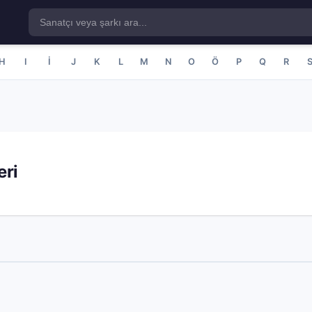
H
I
İ
J
K
L
M
N
O
Ö
P
Q
R
eri