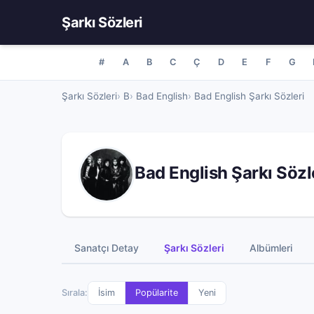
Şarkı Sözleri
#
A
B
C
Ç
D
E
F
G
Şarkı Sözleri
B
Bad English
Bad English Şarkı Sözleri
Bad English Şarkı Sözl
Sanatçı Detay
Şarkı Sözleri
Albümleri
Sırala:
İsim
Popülarite
Yeni