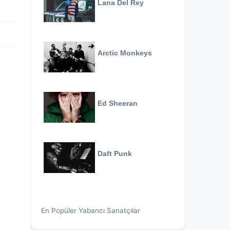
Lana Del Rey
Arctic Monkeys
Ed Sheeran
Daft Punk
En Popüler Yabancı Sanatçılar