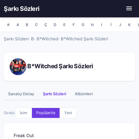
Şarkı Sözleri
#
A
B
C
Ç
D
E
F
G
H
I
İ
J
K
Şarkı Sözleri
B
B*Witched
B*Witched Şarkı Sözleri
B*Witched Şarkı Sözleri
Sanatçı Detay
Şarkı Sözleri
Albümleri
Sırala:
İsim
Popülarite
Yeni
Freak Out