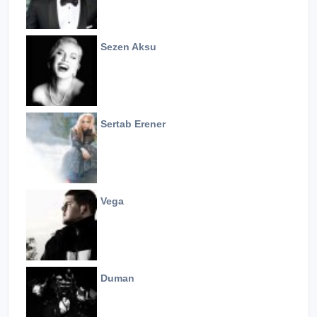
Sezen Aksu
Sertab Erener
Vega
Duman