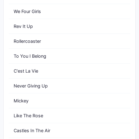
We Four Girls
Rev It Up
Rollercoaster
To You I Belong
C'est La Vie
Never Giving Up
Mickey
Like The Rose
Castles In The Air