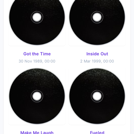
Got the Time
Inside Out
30 Nov 1989, 00:00
2 Mar 1999, 00:00
Make Me Laugh
Fueled