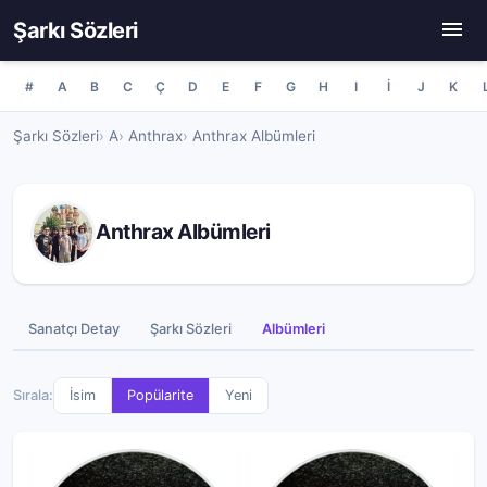
Şarkı Sözleri
#
A
B
C
Ç
D
E
F
G
H
I
İ
J
K
Şarkı Sözleri
A
Anthrax
Anthrax Albümleri
Anthrax Albümleri
Sanatçı Detay
Şarkı Sözleri
Albümleri
Sırala:
İsim
Popülarite
Yeni