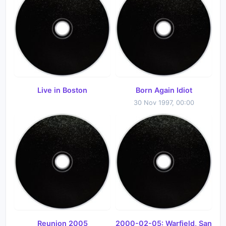
Live in Boston
Born Again Idiot
30 Nov 1997, 00:00
Reunion 2005
2000-02-05: Warfield, San