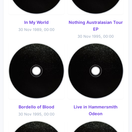
In My World
Nothing Australasian Tour
EP
30 Nov 1989, 00:00
30 Nov 1995, 00:00
Bordello of Blood
Live in Hammersmith
Odeon
30 Nov 1995, 00:00