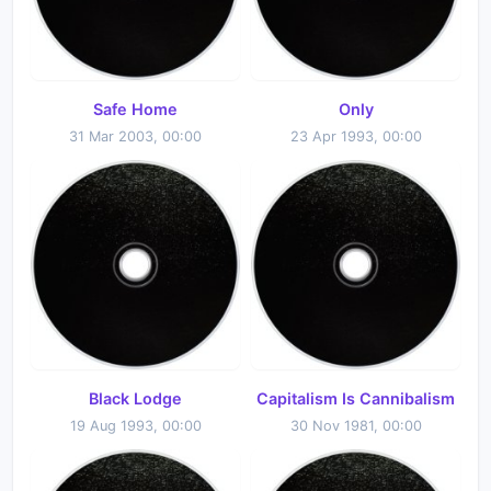
Safe Home
Only
31 Mar 2003, 00:00
23 Apr 1993, 00:00
Black Lodge
Capitalism Is Cannibalism
19 Aug 1993, 00:00
30 Nov 1981, 00:00