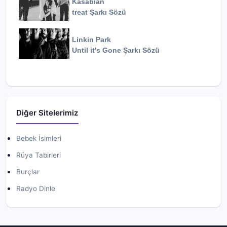
Kasabian
treat
Şarkı Sözü
Linkin Park
Until it's Gone
Şarkı Sözü
Diğer Sitelerimiz
Bebek İsimleri
Rüya Tabirleri
Burçlar
Radyo Dinle