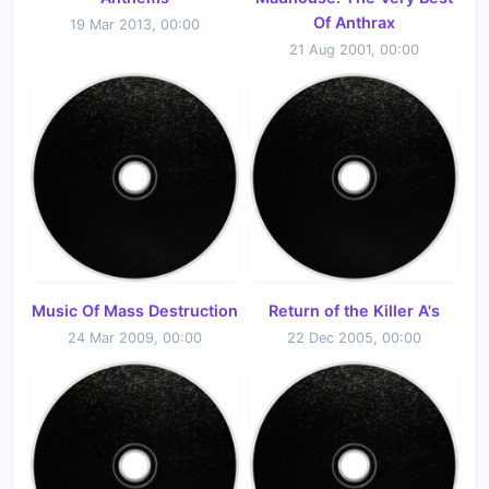
Of Anthrax
19 Mar 2013, 00:00
21 Aug 2001, 00:00
Music Of Mass Destruction
Return of the Killer A's
24 Mar 2009, 00:00
22 Dec 2005, 00:00