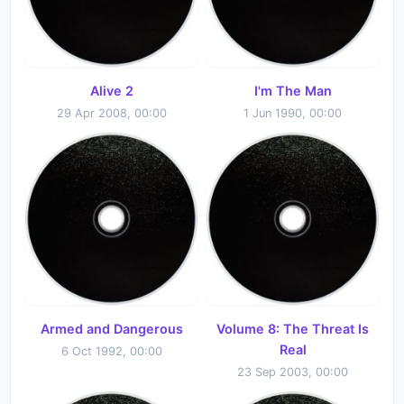
Alive 2
I'm The Man
29 Apr 2008, 00:00
1 Jun 1990, 00:00
Armed and Dangerous
Volume 8: The Threat Is
Real
6 Oct 1992, 00:00
23 Sep 2003, 00:00