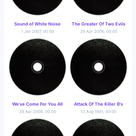
Sound of White Noise
The Greater Of Two Evils
1 Jan 2007, 00:00
29 Apr 2008, 00:00
We've Come For You All
Attack Of The Killer B's
29 Apr 2008, 00:00
12 Aug 1991, 00:00