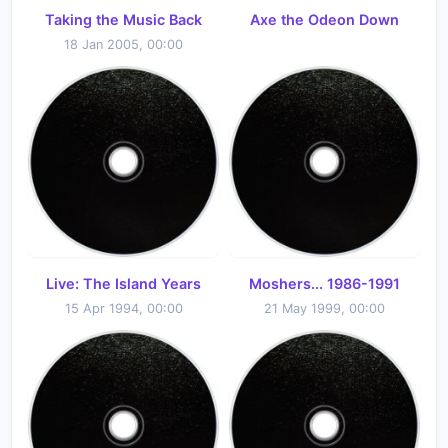
Taking the Music Back
Axe the Odeon Down
18 Jan 2005, 00:00
Live: The Island Years
Moshers... 1986-1991
15 Apr 1994, 00:00
21 May 1999, 00:00