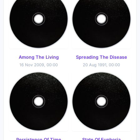
Among The Living
Spreading The Disease
16 Nov 2009, 00:00
20 Aug 1991, 00:00
Persistence Of Time
State Of Euphoria