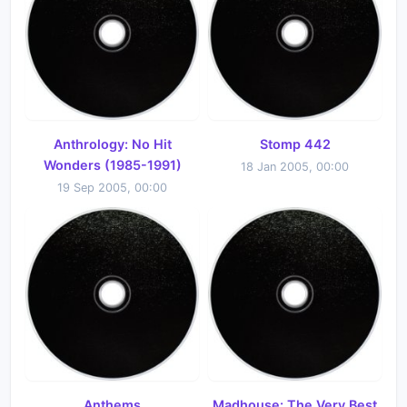
Anthrology: No Hit
Stomp 442
Wonders (1985-1991)
18 Jan 2005, 00:00
19 Sep 2005, 00:00
Anthems
Madhouse: The Very Best