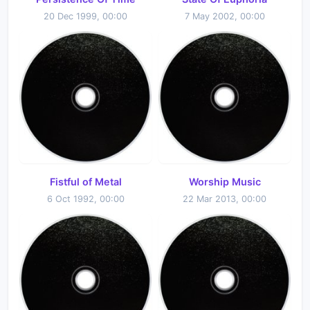
20 Dec 1999, 00:00
7 May 2002, 00:00
Fistful of Metal
Worship Music
6 Oct 1992, 00:00
22 Mar 2013, 00:00