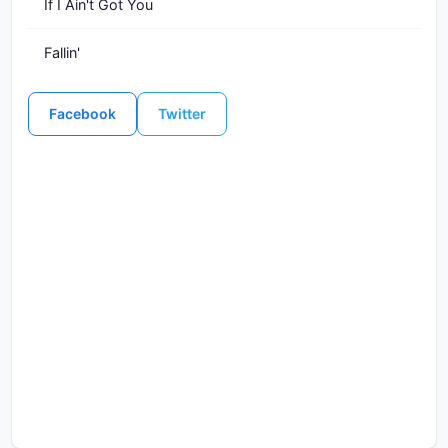
If I Ain't Got You
Fallin'
Facebook
Twitter