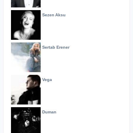
Sezen Aksu
Sertab Erener
Vega
Duman