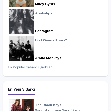
Miley Cyrus
Apokalips
Pentagram
Do I Wanna Know?
Arctic Monkeys
En Popüler Yabancı Şarkılar
En Yeni 3 Şarkı
The Black Keys
Weight of Love
Şarkı Sözü