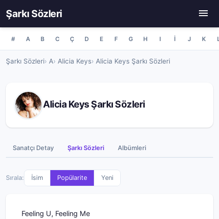
Şarkı Sözleri
#
A
B
C
Ç
D
E
F
G
H
I
İ
J
K
Şarkı Sözleri
A
Alicia Keys
Alicia Keys Şarkı Sözleri
Alicia Keys Şarkı Sözleri
Sanatçı Detay
Şarkı Sözleri
Albümleri
Sırala:
İsim
Popülarite
Yeni
Feeling U, Feeling Me