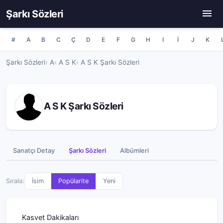
Şarkı Sözleri
#
A
B
C
Ç
D
E
F
G
H
I
İ
J
K
Şarkı Sözleri
A
A S K
A S K Şarkı Sözleri
A S K Şarkı Sözleri
Sanatçı Detay
Şarkı Sözleri
Albümleri
Sırala:
İsim
Popülarite
Yeni
Kasvet Dakikaları