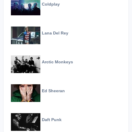
Coldplay
Lana Del Rey
Arctic Monkeys
Ed Sheeran
Daft Punk