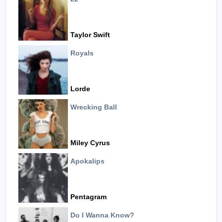
Taylor Swift
Royals
Lorde
Wrecking Ball
Miley Cyrus
Apokalips
Pentagram
Do I Wanna Know?